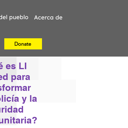
 del pueblo
Acerca de
Donate
 es LI
ed para
sformar
licía y la
ridad
nitaria?