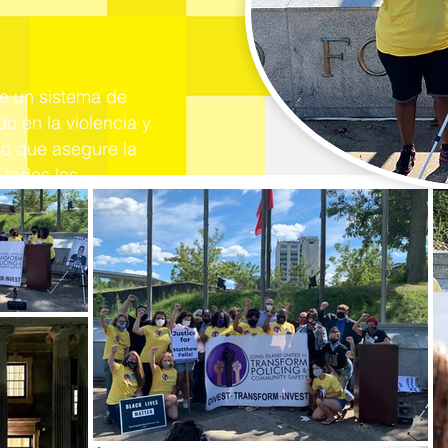
e un sistema de
o en la violencia y
no que asegure la
 todos los
unidad.