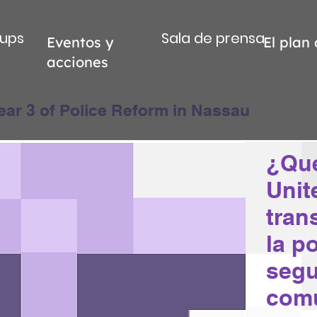
ups
Sala de prensa
Eventos y
El plan
acciones
ear 3 of Police Reform in Nassau
¿Qué
Unit
tran
la po
segu
comu