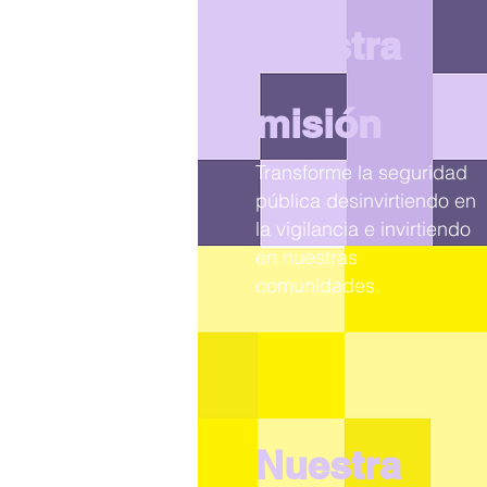
Nuestra
misión
Transforme la seguridad
pública desinvirtiendo en
la vigilancia e invirtiendo
en nuestras
comunidades.
Nuestra