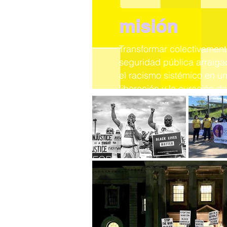
misión
Transformar colectivament
seguridad pública arraigad
el racismo sistémico en u
liberación y la curación de
miembros de nuestra com