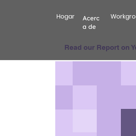
Hogar
Workgro
Acerc
a de
Read our Report on Y