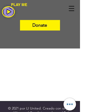
PLAY ME
Donate
© 2021 por LI United. Creado con
orgullo